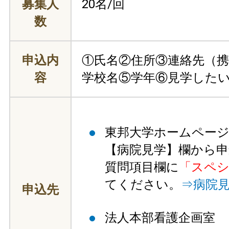
募集人
20名/回
数
申込内
①氏名②住所③連絡先（携
容
学校名⑤学年⑥見学したい
東邦大学ホームページ
【病院見学】欄から申
質問項目欄に
「スペシ
てください。
⇒病院
申込先
法人本部看護企画室 TEL