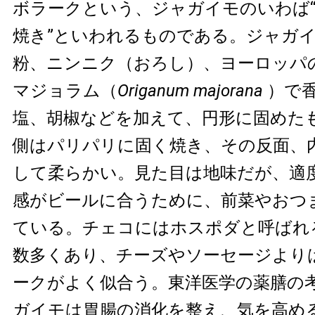
ボラークという、ジャガイモのいわば
焼き”といわれるものである。ジャガ
粉、ニンニク（おろし）、ヨーロッパ
マジョラム（
Origanum majorana
）で
塩、胡椒などを加えて、円形に固めた
側はパリパリに固く焼き、その反面、
して柔らかい。見た目は地味だが、適
感がビールに合うために、前菜やおつ
ている。チェコにはホスポダと呼ばれ
数多くあり、チーズやソーセージより
ークがよく似合う。東洋医学の薬膳の
ガイモは胃腸の消化を整え、気を高め