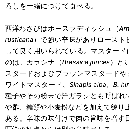
ろしを一緒につけて食べる。
西洋わさびはホースラディッシュ（
Ar
rusticana
）で強い辛味がありロースト
して良く用いられている。マスタード
のは、カラシナ（
Brassica juncea
）と
スタードおよびブラウンマスタードや
ワイトマスタード、
Sinapis alba、B. hi
種子やその粉末で洋ガラシとも呼ばれ
や酢、糖類や小麦粉などを加えて練り
ある。辛味の味付けで肉の旨味を増す