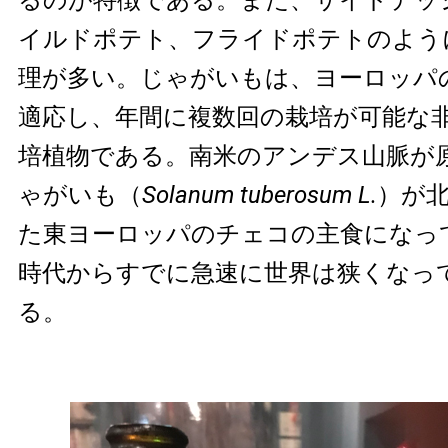
イルドポテト、フライドポテトのよう
理が多い。じゃがいもは、ヨーロッパ
適応し、年間に複数回の栽培が可能な
培植物である。南米のアンデス山脈が
ゃがいも（
Solanum tuberosum L.
）が
た東ヨーロッパのチェコの主食になっ
時代からすでに急速に世界は狭くなっ
る。