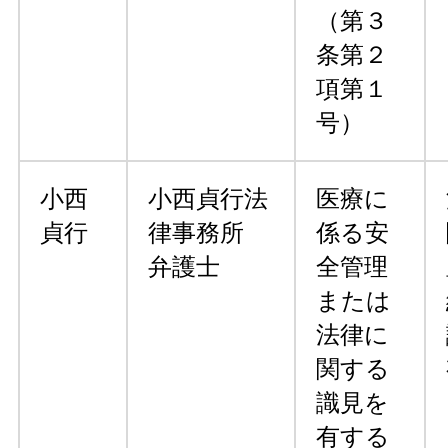
（第３
条第２
項第１
号）
小西
小西貞行法
医療に
貞行
律事務所
係る安
弁護士
全管理
または
法律に
関する
識見を
有する