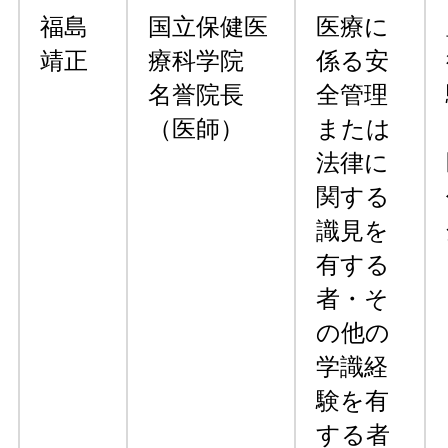
福島
国立保健医
医療に
靖正
療科学院
係る安
名誉院長
全管理
（医師）
または
法律に
関する
識見を
有する
者・そ
の他の
学識経
験を有
する者