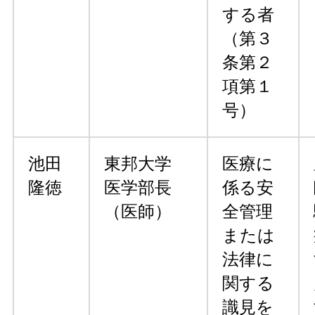
する者
（第３
条第２
項第１
号）
池田
東邦大学
医療に
隆徳
医学部長
係る安
（医師）
全管理
または
法律に
関する
識見を