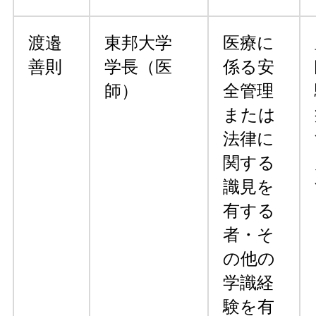
渡邉
東邦大学
医療に
善則
学長（医
係る安
師）
全管理
または
法律に
関する
識見を
有する
者・そ
の他の
学識経
験を有