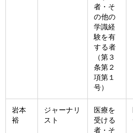
者・そ
の他の
学識経
験を有
する者
（第３
条第２
項第１
号）
岩本
ジャーナリ
医療を
裕
スト
受ける
者・そ